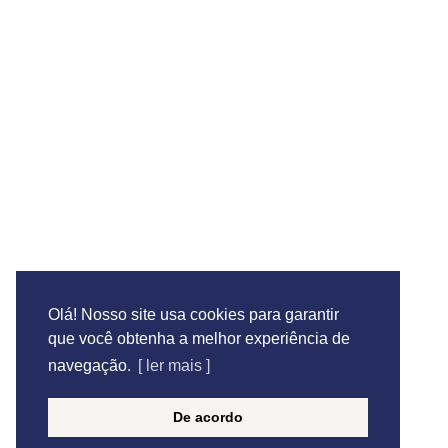
Utilizamos certificado de segurança para garantir
Importante! As se cadastrar em nossa loja seus d
acesso a sua conta e para outros propósitos, como
Se deseja comprar itens de cama, mesa, banho e 
Av Dr
Olá! Nosso site usa cookies para garantir
que você obtenha a melhor experiência de
navegação.
[ ler mais ]
De acordo