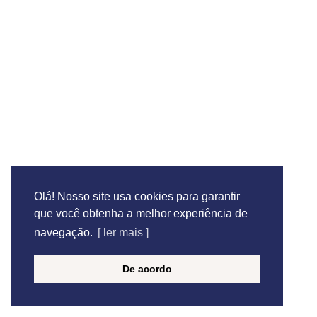
BRK
Cavhome
Te ajudamos?
13-99691-1952
info@pincelepontos.com.br
Av Dr. Pedro Lessa, 3076, conj 13 - Embaré - Santos -
SP - Cep: 11025-016
Olá! Nosso site usa cookies para garantir
que você obtenha a melhor experiência de
Seg - Sex | 09:00 às 18:00
navegação.
[ ler mais ]
De acordo