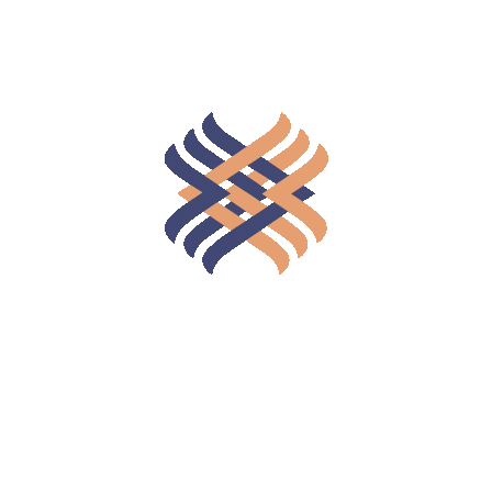
R$ 10,00 de Desconto no
R$ 20,00 de Desconto no
Frete
Frete
Pedidos entre R$ 500,00 e
Pedidos a partir de R$
R$ 999,99
1.000,00
Clientes
Carrinho
Minha conta
Detalhes da conta